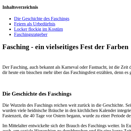
Inhaltsverzeichnis
Die Geschichte des Faschings
Feiern als Urbedürfnis
Locker flockig im Kostüm
Faschingsratgeber
Fasching - ein vielseitiges Fest der Farben
Der Fasching, auch bekannt als Karneval oder Fastnacht, ist die Zeit 
dir heute ein bisschen mehr über das Faschingsfest erzählen, denn es
Die Geschichte des Faschings
Die Wurzeln des Faschings reichen weit zurück in die Geschichte. Se
wurden viele heidnische Bräuche in den kirchlichen Kalender integri
Fastenzeit, die 40 Tage vor Ostern begann, wurde zu einer Periode des
Im Mittelalter entwickelte sich der Brauch des Faschings weiter. In
auch, um soziale Hierarchien zu durchbrechen und für eine kurze Ze