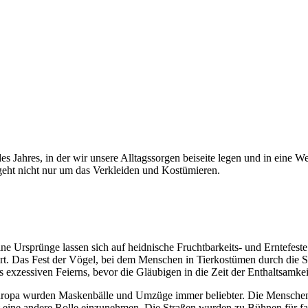
des Jahres, in der wir unsere Alltagssorgen beiseite legen und in eine 
 geht nicht nur um das Verkleiden und Kostümieren.
ine Ursprünge lassen sich auf heidnische Fruchtbarkeits- und Erntefe
ert. Das Fest der Vögel, bei dem Menschen in Tierkostümen durch die S
 exzessiven Feierns, bevor die Gläubigen in die Zeit der Enthaltsamkeit 
 Europa wurden Maskenbälle und Umzüge immer beliebter. Die Menschen 
it eine andere Rolle einzunehmen. Die Straßen wurden zu Bühnen für f