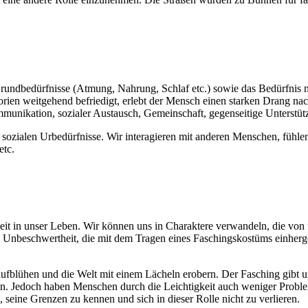
ndbedürfnisse (Atmung, Nahrung, Schlaf etc.) sowie das Bedürfnis nac
gorien weitgehend befriedigt, erlebt der Mensch einen starken Drang na
unikation, sozialer Austausch, Gemeinschaft, gegenseitige Unterstütz
re sozialen Urbedürfnisse. Wir interagieren mit anderen Menschen, f
etc.
it in unser Leben. Wir können uns in Charaktere verwandeln, die von un
d Unbeschwertheit, die mit dem Tragen eines Faschingskostüms einherge
ufblühen und die Welt mit einem Lächeln erobern. Der Fasching gibt u
en. Jedoch haben Menschen durch die Leichtigkeit auch weniger Probleme
eine Grenzen zu kennen und sich in dieser Rolle nicht zu verlieren.