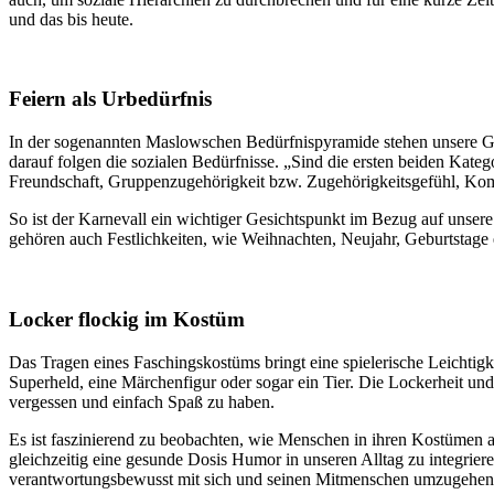
und das bis heute.
Feiern als Urbedürfnis
In der sogenannten Maslowschen Bedürfnispyramide stehen unsere Gru
darauf folgen die sozialen Bedürfnisse. „Sind die ersten beiden Kate
Freundschaft, Gruppenzugehörigkeit bzw. Zugehörigkeitsgefühl, Komm
So ist der Karnevall ein wichtiger Gesichtspunkt im Bezug auf unse
gehören auch Festlichkeiten, wie Weihnachten, Neujahr, Geburtstage 
Locker flockig im Kostüm
Das Tragen eines Faschingskostüms bringt eine spielerische Leichtigke
Superheld, eine Märchenfigur oder sogar ein Tier. Die Lockerheit un
vergessen und einfach Spaß zu haben.
Es ist faszinierend zu beobachten, wie Menschen in ihren Kostümen a
gleichzeitig eine gesunde Dosis Humor in unseren Alltag zu integrier
verantwortungsbewusst mit sich und seinen Mitmenschen umzugehen, s